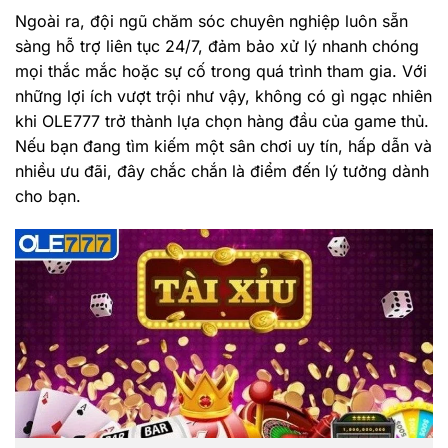
Ngoài ra, đội ngũ chăm sóc chuyên nghiệp luôn sẵn
sàng hỗ trợ liên tục 24/7, đảm bảo xử lý nhanh chóng
mọi thắc mắc hoặc sự cố trong quá trình tham gia. Với
những lợi ích vượt trội như vậy, không có gì ngạc nhiên
khi OLE777 trở thành lựa chọn hàng đầu của game thủ.
Nếu bạn đang tìm kiếm một sân chơi uy tín, hấp dẫn và
nhiều ưu đãi, đây chắc chắn là điểm đến lý tưởng dành
cho bạn.