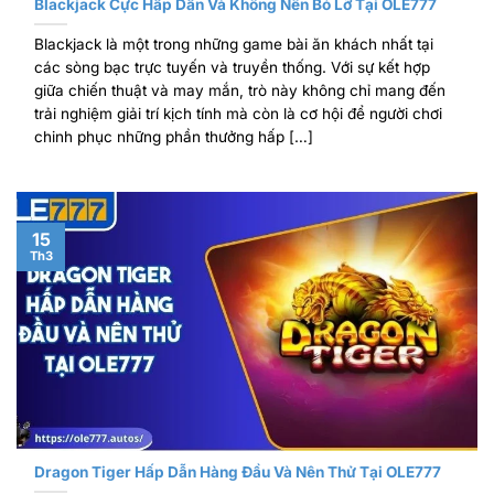
Blackjack Cực Hấp Dẫn Và Không Nên Bỏ Lỡ Tại OLE777
Blackjack là một trong những game bài ăn khách nhất tại
các sòng bạc trực tuyến và truyền thống. Với sự kết hợp
giữa chiến thuật và may mắn, trò này không chỉ mang đến
trải nghiệm giải trí kịch tính mà còn là cơ hội để người chơi
chinh phục những phần thưởng hấp […]
15
Th3
Dragon Tiger Hấp Dẫn Hàng Đầu Và Nên Thử Tại OLE777