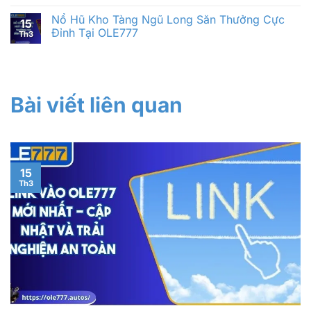
Nổ Hũ Kho Tàng Ngũ Long Săn Thưởng Cực
15
Đỉnh Tại OLE777
Th3
Bài viết liên quan
15
Th3