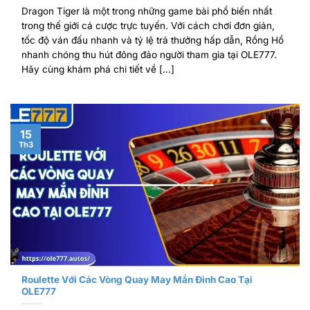
Dragon Tiger là một trong những game bài phổ biến nhất
trong thế giới cá cược trực tuyến. Với cách chơi đơn giản,
tốc độ ván đấu nhanh và tỷ lệ trả thưởng hấp dẫn, Rồng Hổ
nhanh chóng thu hút đông đảo người tham gia tại OLE777.
Hãy cùng khám phá chi tiết về […]
15
Th3
Roulette Với Các Vòng Quay May Mắn Đỉnh Cao Tại
OLE777