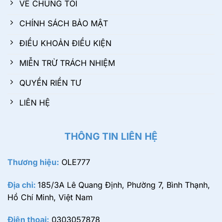
VỀ CHÚNG TÔI
CHÍNH SÁCH BẢO MẬT
ĐIỀU KHOẢN ĐIỀU KIỆN
MIỄN TRỪ TRÁCH NHIỆM
QUYỀN RIỀN TƯ
LIÊN HỆ
THÔNG TIN LIÊN HỆ
Thương hiệu:
OLE777
Địa chỉ:
185/3A Lê Quang Định, Phường 7, Bình Thạnh,
Hồ Chí Minh, Việt Nam
Điện thoại:
0303057878