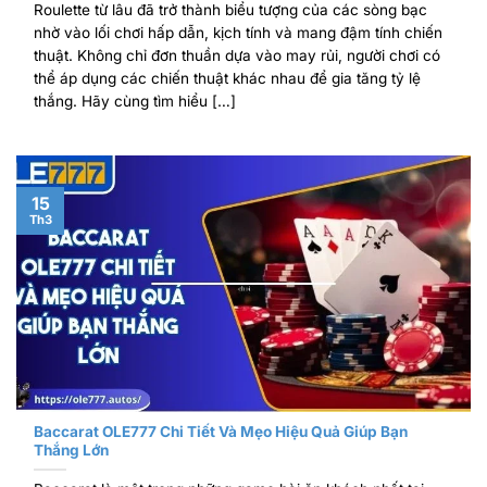
Roulette từ lâu đã trở thành biểu tượng của các sòng bạc
nhờ vào lối chơi hấp dẫn, kịch tính và mang đậm tính chiến
thuật. Không chỉ đơn thuần dựa vào may rủi, người chơi có
thể áp dụng các chiến thuật khác nhau để gia tăng tỷ lệ
thắng. Hãy cùng tìm hiểu […]
15
Th3
Baccarat OLE777 Chi Tiết Và Mẹo Hiệu Quả Giúp Bạn
Thắng Lớn