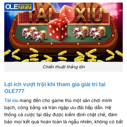
Chiến thuật thắng lớn
Lợi ích vượt trội khi tham gia giải trí tại
OLE777
Tài xỉu
mang đến cho game thủ một sân chơi minh
bạch, công bằng và tràn ngập ưu đãi hấp dẫn. Hệ
thống cá cược tại đây được kiểm định chặt chẽ, đảm
bảo mọi kết quả hoàn toàn là ngẫu nhiên, không có bất